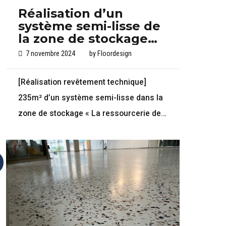
Réalisation d’un
système semi-lisse de
la zone de stockage
de « La ressourcerie
7 novembre 2024
by
Floordesign
de Belleville » à Paris
[Réalisation revêtement technique]
235m² d’un système semi-lisse dans la
zone de stockage « La ressourcerie de
Belleville » à Paris.