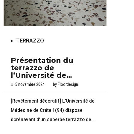
TERRAZZO
Présentation du
terrazzo de
l’Université de
médecine de Créteil
5 novembre 2024
by
Floordesign
(94)
[Revêtement décoratif] L’Université de
Médecine de Créteil (94) dispose
dorénavant d’un superbe terrazzo de
480m².