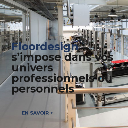
Floordesign
s’impose dans vos
univers
professionnels ou
personnels
EN SAVOIR +