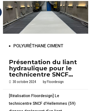
POLYURÉTHANE CIMENT
Présentation du liant
hydraulique pour le
technicentre SNCF
basé à Hellemmes (59)
30 octobre 2024
by
Floordesign
[Réalisation Floordesign] Le
technicentre SNCF d’Hellemmes (59)