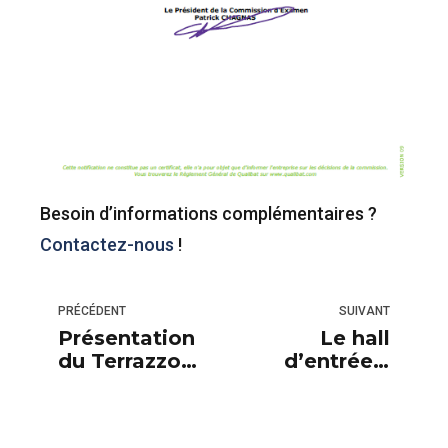
Besoin d’informations complémentaires ?
Contactez-nous
!
PRÉCÉDENT
SUIVANT
Présentation
Le hall
du Terrazzo
d’entrée «
dans le
voyageurs »
restaurant du
de la gare de
Nida
Lyon se refait