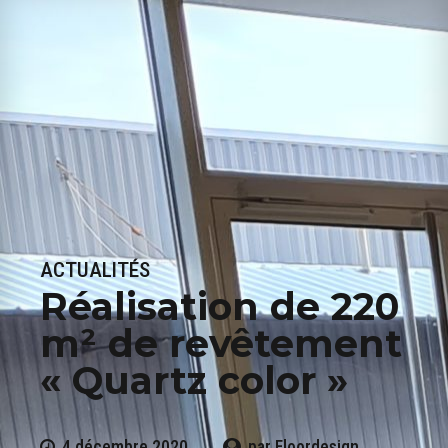
ACTUALITÉS
Réalisation de 220
m² de revêtement
« Quartz color »
4 décembre 2020
par Floordesign