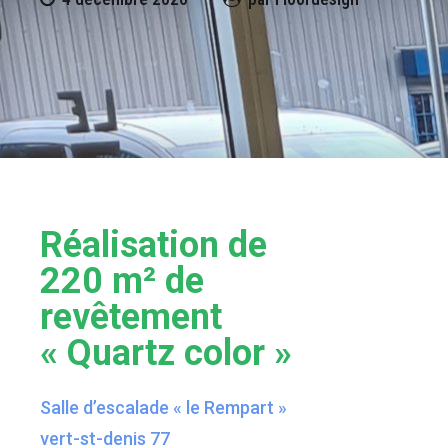
Réalisation de
220 m² de
revêtement
« Quartz color »
Salle d’escalade « le Rempart »
vert-st-denis 77