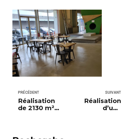
PRÉCÉDENT
SUIVANT
Réalisation
Réalisation
de 2130 m²
d’une
de
concession
revêtement «
Honda en
semi-lisse »
revêtement «
de la base
semi-lisse »