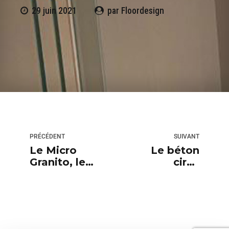
29 juin 2021
par Floordesign
PRÉCÉDENT
SUIVANT
Le Micro
Le béton
Granito, le
ciré :
revêtement
revêtement
de sol
de sol
décoratif
décoratif très
tendance !