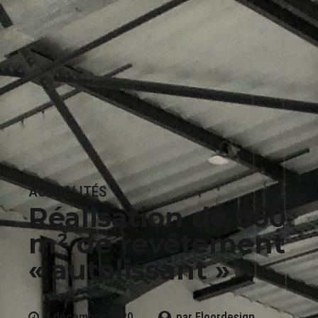
ACTUALITÉS
Réalisation de 960
m² de revêtement
« autolissant »
4 décembre 2020
par Floordesign