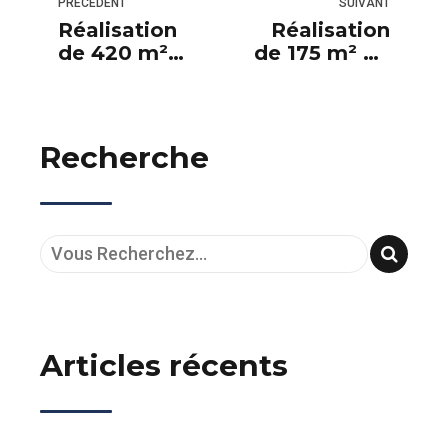
PRÉCÉDENT
SUIVANT
Réalisation
Réalisation
de 420 m²
de 175 m² de
d’un système
revêtement «
autolissant
semi-Lisse »
conducteur
Recherche
Articles récents